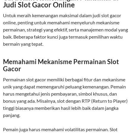
Judi Slot Gacor Online
Untuk meraih kemenangan maksimal dalam judi slot gacor
online, penting untuk memahami menyeluruh mekanisme
permainan, strategi yang efektif, serta manajemen modal yang
baik. Beberapa faktor kunci juga termasuk pemilihan waktu
bermain yang tepat.
Memahami Mekanisme Permainan Slot
Gacor
Permainan slot gacor memiliki berbagai fitur dan mekanisme
unik yang dapat memengaruhi peluang kemenangan. Pemain
harus mengetahui jenis pembayaran, simbol khusus, dan
bonus yang ada. Misalnya, slot dengan RTP (Return to Player)
tinggi biasanya memberikan hasil lebih baik dalam jangka
panjang.
Pemain juga harus memahami volatilitas permainan. Slot