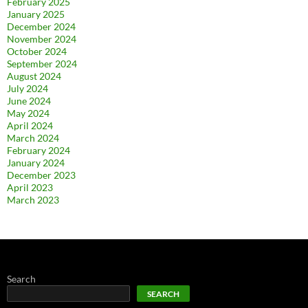
February 2025
January 2025
December 2024
November 2024
October 2024
September 2024
August 2024
July 2024
June 2024
May 2024
April 2024
March 2024
February 2024
January 2024
December 2023
April 2023
March 2023
Search
SEARCH