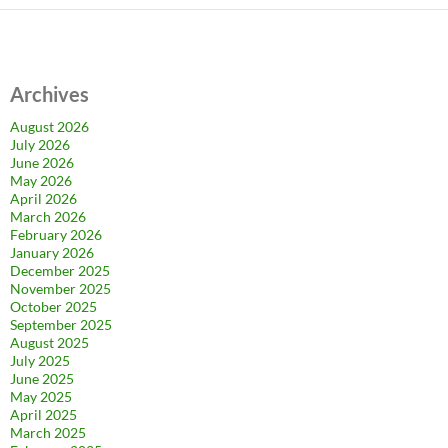
Archives
August 2026
July 2026
June 2026
May 2026
April 2026
March 2026
February 2026
January 2026
December 2025
November 2025
October 2025
September 2025
August 2025
July 2025
June 2025
May 2025
April 2025
March 2025