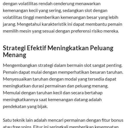
dengan volatilitas rendah cenderung menawarkan
kemenangan kecil yang sering, sedangkan slot dengan
volatilitas tinggi memberikan kemenangan besar yang lebih
jarang. Mengetahui karakteristik ini dapat membantu pemain
memilih mesin yang sesuai dengan preferensi risiko mereka.
Strategi Efektif Meningkatkan Peluang
Menang
Mengembangkan strategi dalam bermain slot sangat penting.
Pemain dapat mulai dengan memperhatikan besaran taruhan.
Menyesuaikan taruhan dengan modal yang tersedia dapat
meningkatkan durasi permainan dan peluang menang.
Memulai dengan taruhan kecil dan secara bertahap
meningkatkannya saat kemenangan datang adalah
pendekatan yang bijak.
Satu teknik lain adalah mencari permainan dengan fitur bonus
atau free spins. Fitur ini seringkali memberikan kesempatan