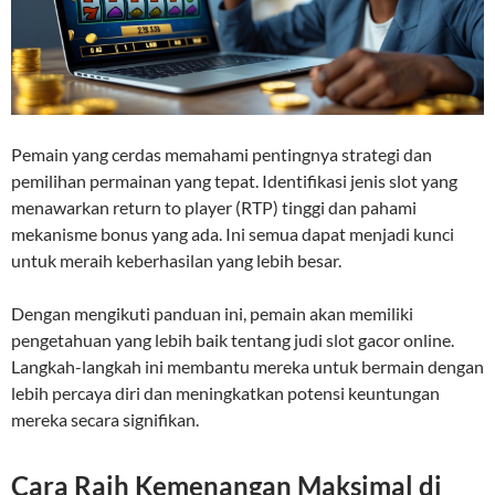
Pemain yang cerdas memahami pentingnya strategi dan
pemilihan permainan yang tepat. Identifikasi jenis slot yang
menawarkan return to player (RTP) tinggi dan pahami
mekanisme bonus yang ada. Ini semua dapat menjadi kunci
untuk meraih keberhasilan yang lebih besar.
Dengan mengikuti panduan ini, pemain akan memiliki
pengetahuan yang lebih baik tentang judi slot gacor online.
Langkah-langkah ini membantu mereka untuk bermain dengan
lebih percaya diri dan meningkatkan potensi keuntungan
mereka secara signifikan.
Cara Raih Kemenangan Maksimal di