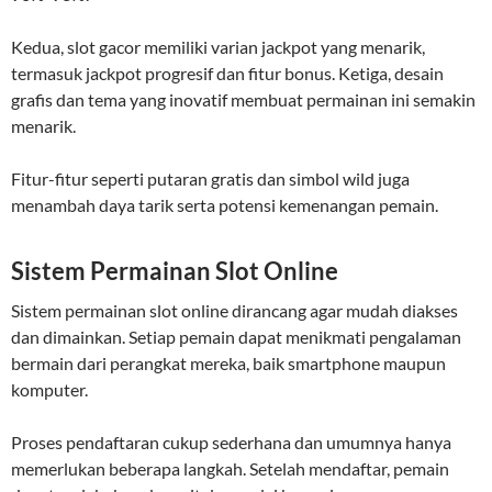
Kedua, slot gacor memiliki varian jackpot yang menarik,
termasuk jackpot progresif dan fitur bonus. Ketiga, desain
grafis dan tema yang inovatif membuat permainan ini semakin
menarik.
Fitur-fitur seperti putaran gratis dan simbol wild juga
menambah daya tarik serta potensi kemenangan pemain.
Sistem Permainan Slot Online
Sistem permainan slot online dirancang agar mudah diakses
dan dimainkan. Setiap pemain dapat menikmati pengalaman
bermain dari perangkat mereka, baik smartphone maupun
komputer.
Proses pendaftaran cukup sederhana dan umumnya hanya
memerlukan beberapa langkah. Setelah mendaftar, pemain