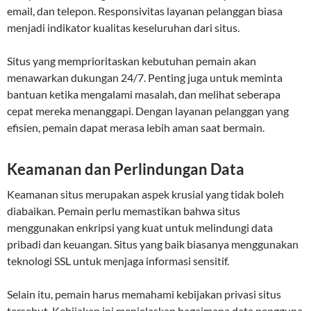
email, dan telepon. Responsivitas layanan pelanggan biasa
menjadi indikator kualitas keseluruhan dari situs.
Situs yang memprioritaskan kebutuhan pemain akan
menawarkan dukungan 24/7. Penting juga untuk meminta
bantuan ketika mengalami masalah, dan melihat seberapa
cepat mereka menanggapi. Dengan layanan pelanggan yang
efisien, pemain dapat merasa lebih aman saat bermain.
Keamanan dan Perlindungan Data
Keamanan situs merupakan aspek krusial yang tidak boleh
diabaikan. Pemain perlu memastikan bahwa situs
menggunakan enkripsi yang kuat untuk melindungi data
pribadi dan keuangan. Situs yang baik biasanya menggunakan
teknologi SSL untuk menjaga informasi sensitif.
Selain itu, pemain harus memahami kebijakan privasi situs
tersebut. Kebijakan ini menjelaskan bagaimana data pengguna