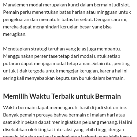
Manajemen modal merupakan kunci dalam bermain judi slot.
Pemain perlu menentukan batas harian atau mingguan untuk
pengeluaran dan mematuhi batas tersebut. Dengan cara ini,
mereka dapat menghindari kerugian besar yang bisa
merugikan.
Menetapkan strategi taruhan yang jelas juga membantu.
Menggunakan persentase tetap dari modal untuk setiap
putaran dapat menjaga modal tetap aman. Selain itu, penting
untuk tidak tergoda untuk mengejar kerugian, karena hal ini
sering kali menyebabkan keputusan buruk dalam bermain.
Memilih Waktu Terbaik untuk Bermain
Waktu bermain dapat memengaruhi hasil di judi slot online.
Banyak pemain percaya bahwa bermain di malam hari atau
saat akhir pekan dapat meningkatkan peluang menang. Hal ini
disebabkan oleh tingkat interaksi yang lebih tinggi dengan
pemain lain dan potensi peningkatan jackpot yang lebih besar.