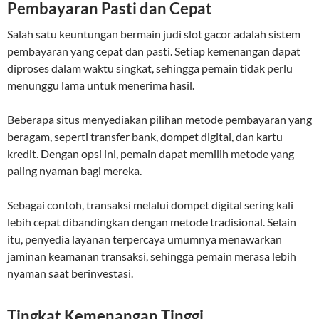
Pembayaran Pasti dan Cepat
Salah satu keuntungan bermain judi slot gacor adalah sistem
pembayaran yang cepat dan pasti. Setiap kemenangan dapat
diproses dalam waktu singkat, sehingga pemain tidak perlu
menunggu lama untuk menerima hasil.
Beberapa situs menyediakan pilihan metode pembayaran yang
beragam, seperti transfer bank, dompet digital, dan kartu
kredit. Dengan opsi ini, pemain dapat memilih metode yang
paling nyaman bagi mereka.
Sebagai contoh, transaksi melalui dompet digital sering kali
lebih cepat dibandingkan dengan metode tradisional. Selain
itu, penyedia layanan terpercaya umumnya menawarkan
jaminan keamanan transaksi, sehingga pemain merasa lebih
nyaman saat berinvestasi.
Tingkat Kemenangan Tinggi