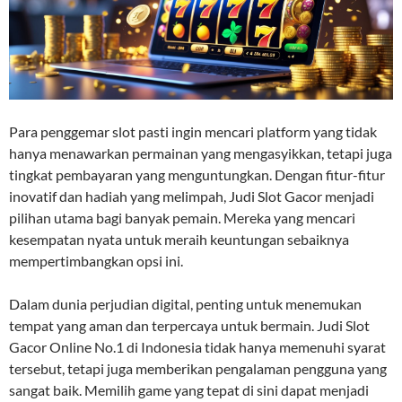
Para penggemar slot pasti ingin mencari platform yang tidak
hanya menawarkan permainan yang mengasyikkan, tetapi juga
tingkat pembayaran yang menguntungkan. Dengan fitur-fitur
inovatif dan hadiah yang melimpah, Judi Slot Gacor menjadi
pilihan utama bagi banyak pemain. Mereka yang mencari
kesempatan nyata untuk meraih keuntungan sebaiknya
mempertimbangkan opsi ini.
Dalam dunia perjudian digital, penting untuk menemukan
tempat yang aman dan terpercaya untuk bermain. Judi Slot
Gacor Online No.1 di Indonesia tidak hanya memenuhi syarat
tersebut, tetapi juga memberikan pengalaman pengguna yang
sangat baik. Memilih game yang tepat di sini dapat menjadi