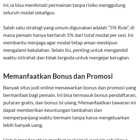
ini, ia bisa menikmati permainan tanpa risiko menggulung
seluruh modal sekaligus.
Salah satu strategi yang umum digunakan adalah “5% Rule”, di
mana pemain hanya bertaruh 5% dari total modal per sesi. Ini
membantu menjaga agar modal tetap aman meskipun
mengalami kekalahan. Selain itu, penting untuk mengambil
waktu istirahat dan tidak tergoda untuk mengejar kerugian.
Memanfaatkan Bonus dan Promosi
Banyak situs judi online menawarkan bonus dan promosi yang
bermanfaat bagi pemain. Ini bisa termasuk bonus pendaftaran,
putaran gratis, dan bonus isi ulang. Memanfaatkan tawaran ini
dapat memberikan keuntungan tambahan dan
memperpanjang waktu bermain tanpa harus mengeluarkan
lebih banyak uang.
Untuk mendapatkan manfaat maksimal, pemain sebaiknya