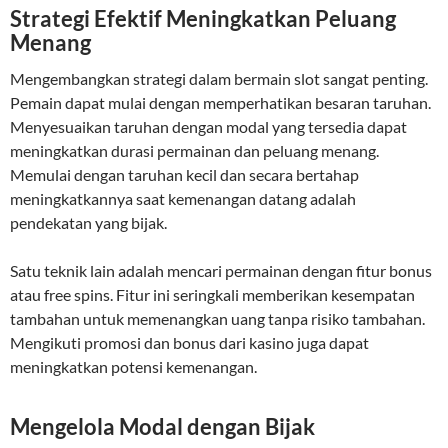
Strategi Efektif Meningkatkan Peluang
Menang
Mengembangkan strategi dalam bermain slot sangat penting.
Pemain dapat mulai dengan memperhatikan besaran taruhan.
Menyesuaikan taruhan dengan modal yang tersedia dapat
meningkatkan durasi permainan dan peluang menang.
Memulai dengan taruhan kecil dan secara bertahap
meningkatkannya saat kemenangan datang adalah
pendekatan yang bijak.
Satu teknik lain adalah mencari permainan dengan fitur bonus
atau free spins. Fitur ini seringkali memberikan kesempatan
tambahan untuk memenangkan uang tanpa risiko tambahan.
Mengikuti promosi dan bonus dari kasino juga dapat
meningkatkan potensi kemenangan.
Mengelola Modal dengan Bijak