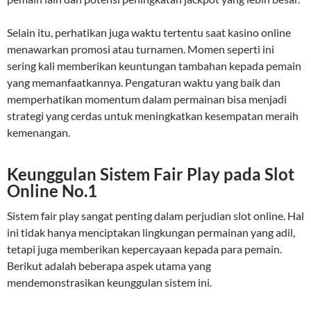
Selain itu, perhatikan juga waktu tertentu saat kasino online
menawarkan promosi atau turnamen. Momen seperti ini
sering kali memberikan keuntungan tambahan kepada pemain
yang memanfaatkannya. Pengaturan waktu yang baik dan
memperhatikan momentum dalam permainan bisa menjadi
strategi yang cerdas untuk meningkatkan kesempatan meraih
kemenangan.
Keunggulan Sistem Fair Play pada Slot
Online No.1
Sistem fair play sangat penting dalam perjudian slot online. Hal
ini tidak hanya menciptakan lingkungan permainan yang adil,
tetapi juga memberikan kepercayaan kepada para pemain.
Berikut adalah beberapa aspek utama yang
mendemonstrasikan keunggulan sistem ini.