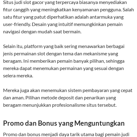
Situs judi slot gacor yang terpercaya biasanya menyediakan
fitur canggih yang meningkatkan kenyamanan pengguna. Salah
satu fitur yang patut diperhatikan adalah antarmuka yang
user-friendly. Desain yang intuitif memungkinkan pemain
navigasi dengan mudah saat bermain.
Selain itu, platform yang baik sering menawarkan berbagai
jenis permainan slot dengan tema dan mekanisme yang
beragam. Ini memberikan pemain banyak pilihan, sehingga
mereka dapat menemukan permainan yang sesuai dengan
selera mereka.
Mereka juga akan menemukan sistem pembayaran yang cepat
dan aman. Pilihan metode deposit dan penarikan yang
beragam menunjukkan profesionalisme situs tersebut.
Promo dan Bonus yang Menguntungkan
Promo dan bonus menjadi daya tarik utama bagi pemain judi