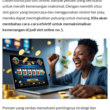
Dalam dunia judi slot online, banyak pemain yang berusaha
untuk meraih kemenangan maksimal. Dengan memilih situs
slot gacor yang terpercaya dan menggunakan sistem fair play,
mereka dapat meningkatkan peluang untuk menang.
Kita akan
membahas cara-cara efektif untuk memaksimalkan
kemenangan di judi slot online no.1.
Pemain yang cerdas memahami pentingnya strategi dan