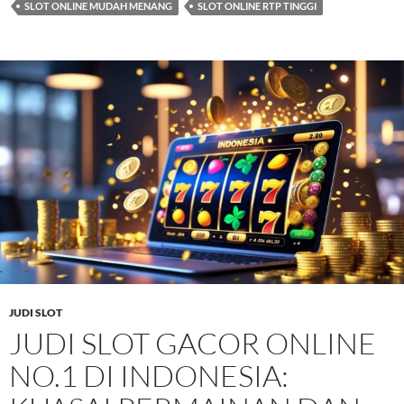
SLOT ONLINE MUDAH MENANG
SLOT ONLINE RTP TINGGI
JUDI SLOT
JUDI SLOT GACOR ONLINE
NO.1 DI INDONESIA: