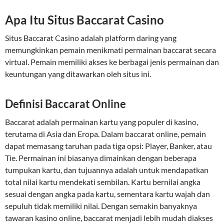
Apa Itu Situs Baccarat Casino
Situs Baccarat Casino adalah platform daring yang
memungkinkan pemain menikmati permainan baccarat secara
virtual. Pemain memiliki akses ke berbagai jenis permainan dan
keuntungan yang ditawarkan oleh situs ini.
Definisi Baccarat Online
Baccarat adalah permainan kartu yang populer di kasino,
terutama di Asia dan Eropa. Dalam baccarat online, pemain
dapat memasang taruhan pada tiga opsi: Player, Banker, atau
Tie. Permainan ini biasanya dimainkan dengan beberapa
tumpukan kartu, dan tujuannya adalah untuk mendapatkan
total nilai kartu mendekati sembilan. Kartu bernilai angka
sesuai dengan angka pada kartu, sementara kartu wajah dan
sepuluh tidak memiliki nilai. Dengan semakin banyaknya
tawaran kasino online, baccarat menjadi lebih mudah diakses