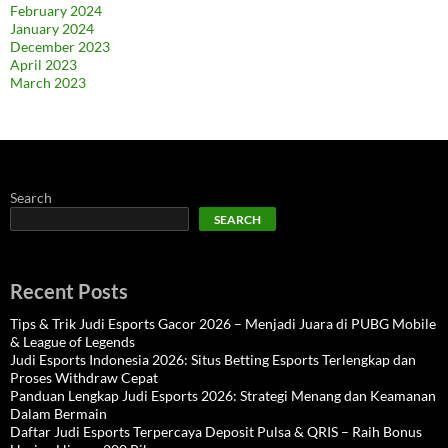
February 2024
January 2024
December 2023
April 2023
March 2023
Search
SEARCH
Recent Posts
Tips & Trik Judi Esports Gacor 2026 – Menjadi Juara di PUBG Mobile
& League of Legends
Judi Esports Indonesia 2026: Situs Betting Esports Terlengkap dan
Proses Withdraw Cepat
Panduan Lengkap Judi Esports 2026: Strategi Menang dan Keamanan
Dalam Bermain
Daftar Judi Esports Terpercaya Deposit Pulsa & QRIS – Raih Bonus