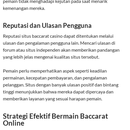
pemain tidak menghadapi kejutan pada saat menarik
kemenangan mereka.
Reputasi dan Ulasan Pengguna
Reputasi situs baccarat casino dapat ditentukan melalui
ulasan dan pengalaman pengguna lain. Mencari ulasan di
forum atau situs independen akan memberikan pandangan
yang lebih jelas mengenai kualitas situs tersebut.
Pemain perlu memperhatikan aspek seperti keadilan
permainan, kecepatan pembayaran, dan pengalaman
pelanggan. Situs dengan banyak ulasan positif dan bintang
tinggi menunjukkan bahwa mereka dapat dipercaya dan
memberikan layanan yang sesuai harapan pemain.
Strategi Efektif Bermain Baccarat
Online