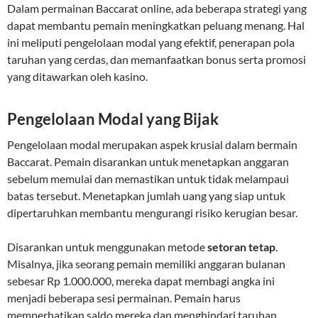
Dalam permainan Baccarat online, ada beberapa strategi yang
dapat membantu pemain meningkatkan peluang menang. Hal
ini meliputi pengelolaan modal yang efektif, penerapan pola
taruhan yang cerdas, dan memanfaatkan bonus serta promosi
yang ditawarkan oleh kasino.
Pengelolaan Modal yang Bijak
Pengelolaan modal merupakan aspek krusial dalam bermain
Baccarat. Pemain disarankan untuk menetapkan anggaran
sebelum memulai dan memastikan untuk tidak melampaui
batas tersebut. Menetapkan jumlah uang yang siap untuk
dipertaruhkan membantu mengurangi risiko kerugian besar.
Disarankan untuk menggunakan metode
setoran tetap
.
Misalnya, jika seorang pemain memiliki anggaran bulanan
sebesar Rp 1.000.000, mereka dapat membagi angka ini
menjadi beberapa sesi permainan. Pemain harus
memperhatikan saldo mereka dan menghindari taruhan