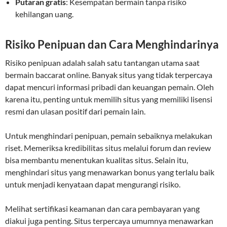
Putaran gratis
: Kesempatan bermain tanpa risiko
kehilangan uang.
Risiko Penipuan dan Cara Menghindarinya
Risiko penipuan adalah salah satu tantangan utama saat
bermain baccarat online. Banyak situs yang tidak terpercaya
dapat mencuri informasi pribadi dan keuangan pemain. Oleh
karena itu, penting untuk memilih situs yang memiliki lisensi
resmi dan ulasan positif dari pemain lain.
Untuk menghindari penipuan, pemain sebaiknya melakukan
riset. Memeriksa kredibilitas situs melalui forum dan review
bisa membantu menentukan kualitas situs. Selain itu,
menghindari situs yang menawarkan bonus yang terlalu baik
untuk menjadi kenyataan dapat mengurangi risiko.
Melihat sertifikasi keamanan dan cara pembayaran yang
diakui juga penting. Situs terpercaya umumnya menawarkan