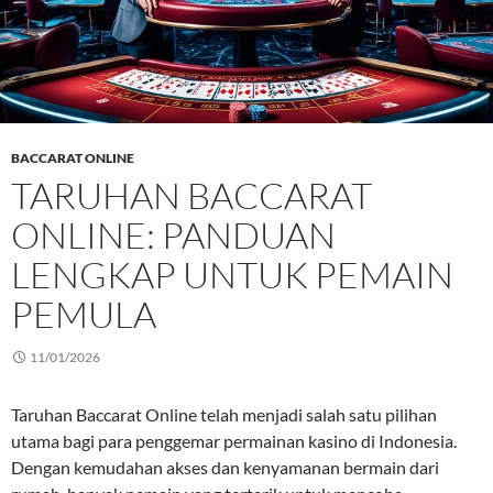
BACCARAT ONLINE
TARUHAN BACCARAT
ONLINE: PANDUAN
LENGKAP UNTUK PEMAIN
PEMULA
11/01/2026
Taruhan Baccarat Online telah menjadi salah satu pilihan
utama bagi para penggemar permainan kasino di Indonesia.
Dengan kemudahan akses dan kenyamanan bermain dari