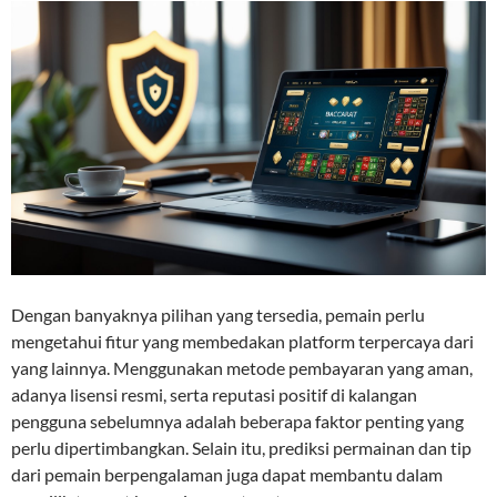
Dengan banyaknya pilihan yang tersedia, pemain perlu
mengetahui fitur yang membedakan platform terpercaya dari
yang lainnya. Menggunakan metode pembayaran yang aman,
adanya lisensi resmi, serta reputasi positif di kalangan
pengguna sebelumnya adalah beberapa faktor penting yang
perlu dipertimbangkan. Selain itu, prediksi permainan dan tip
dari pemain berpengalaman juga dapat membantu dalam