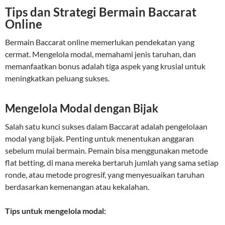
Tips dan Strategi Bermain Baccarat
Online
Bermain Baccarat online memerlukan pendekatan yang
cermat. Mengelola modal, memahami jenis taruhan, dan
memanfaatkan bonus adalah tiga aspek yang krusial untuk
meningkatkan peluang sukses.
Mengelola Modal dengan Bijak
Salah satu kunci sukses dalam Baccarat adalah pengelolaan
modal yang bijak. Penting untuk menentukan anggaran
sebelum mulai bermain. Pemain bisa menggunakan metode
flat betting, di mana mereka bertaruh jumlah yang sama setiap
ronde, atau metode progresif, yang menyesuaikan taruhan
berdasarkan kemenangan atau kekalahan.
Tips untuk mengelola modal: