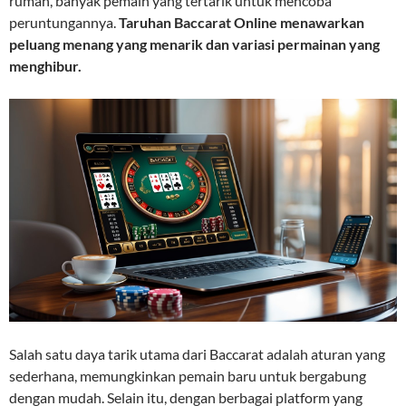
rumah, banyak pemain yang tertarik untuk mencoba
peruntungannya.
Taruhan Baccarat Online menawarkan
peluang menang yang menarik dan variasi permainan yang
menghibur.
Salah satu daya tarik utama dari Baccarat adalah aturan yang
sederhana, memungkinkan pemain baru untuk bergabung
dengan mudah. Selain itu, dengan berbagai platform yang