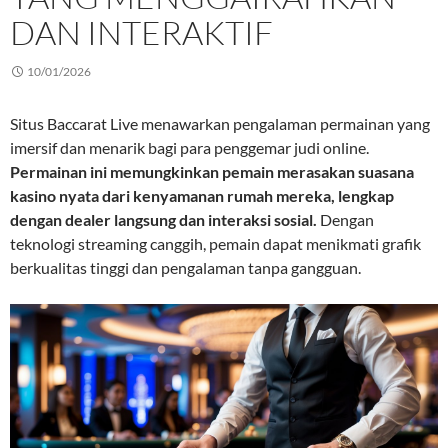
DAN INTERAKTIF
10/01/2026
Situs Baccarat Live menawarkan pengalaman permainan yang
imersif dan menarik bagi para penggemar judi online.
Permainan ini memungkinkan pemain merasakan suasana
kasino nyata dari kenyamanan rumah mereka, lengkap
dengan dealer langsung dan interaksi sosial.
Dengan
teknologi streaming canggih, pemain dapat menikmati grafik
berkualitas tinggi dan pengalaman tanpa gangguan.