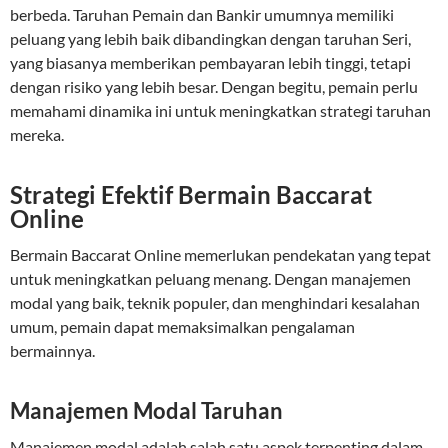
berbeda. Taruhan Pemain dan Bankir umumnya memiliki
peluang yang lebih baik dibandingkan dengan taruhan Seri,
yang biasanya memberikan pembayaran lebih tinggi, tetapi
dengan risiko yang lebih besar. Dengan begitu, pemain perlu
memahami dinamika ini untuk meningkatkan strategi taruhan
mereka.
Strategi Efektif Bermain Baccarat
Online
Bermain Baccarat Online memerlukan pendekatan yang tepat
untuk meningkatkan peluang menang. Dengan manajemen
modal yang baik, teknik populer, dan menghindari kesalahan
umum, pemain dapat memaksimalkan pengalaman
bermainnya.
Manajemen Modal Taruhan
Manajemen modal adalah salah satu aspek terpenting dalam