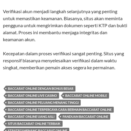
Verifikasi akun menjadi langkah selanjutnya yang penting
untuk memastikan keamanan. Biasanya, situs akan meminta
pengguna untuk mengirimkan dokumen seperti KTP dan bukti
alamat. Proses ini membantu menjaga integritas dan
keamanan akun.
Kecepatan dalam proses verifikasi sangat penting. Situs yang
responsif biasanya menyelesaikan verifikasi dalam waktu
singkat, memberikan pemain akses segera ke permainan.
BACCARAT ONLINE DENGAN BONUS BESAR
BACCARAT ONLINE LIVE CASINO
BACCARAT ONLINE MOBILE
BACCARAT ONLINE PELUANG MENANG TINGGI
BACCARAT ONLINE TERPERCAYA CARA BERMAIN BACCARAT ONLINE
BACCARAT ONLINE UANG ASLI
PANDUAN BACCARAT ONLINE
SITUS BACCARAT ONLINE TERBAIK
STRATEGI MENANG BACCARAT ONLINE