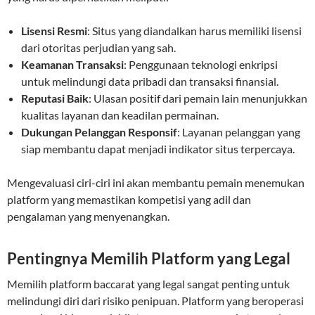
Lisensi Resmi
: Situs yang diandalkan harus memiliki lisensi
dari otoritas perjudian yang sah.
Keamanan Transaksi
: Penggunaan teknologi enkripsi
untuk melindungi data pribadi dan transaksi finansial.
Reputasi Baik
: Ulasan positif dari pemain lain menunjukkan
kualitas layanan dan keadilan permainan.
Dukungan Pelanggan Responsif
: Layanan pelanggan yang
siap membantu dapat menjadi indikator situs terpercaya.
Mengevaluasi ciri-ciri ini akan membantu pemain menemukan
platform yang memastikan kompetisi yang adil dan
pengalaman yang menyenangkan.
Pentingnya Memilih Platform yang Legal
Memilih platform baccarat yang legal sangat penting untuk
melindungi diri dari risiko penipuan. Platform yang beroperasi