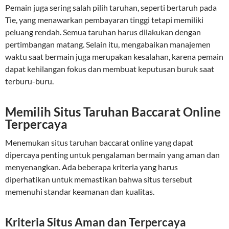
Pemain juga sering salah pilih taruhan, seperti bertaruh pada
Tie, yang menawarkan pembayaran tinggi tetapi memiliki
peluang rendah. Semua taruhan harus dilakukan dengan
pertimbangan matang. Selain itu, mengabaikan manajemen
waktu saat bermain juga merupakan kesalahan, karena pemain
dapat kehilangan fokus dan membuat keputusan buruk saat
terburu-buru.
Memilih Situs Taruhan Baccarat Online
Terpercaya
Menemukan situs taruhan baccarat online yang dapat
dipercaya penting untuk pengalaman bermain yang aman dan
menyenangkan. Ada beberapa kriteria yang harus
diperhatikan untuk memastikan bahwa situs tersebut
memenuhi standar keamanan dan kualitas.
Kriteria Situs Aman dan Terpercaya