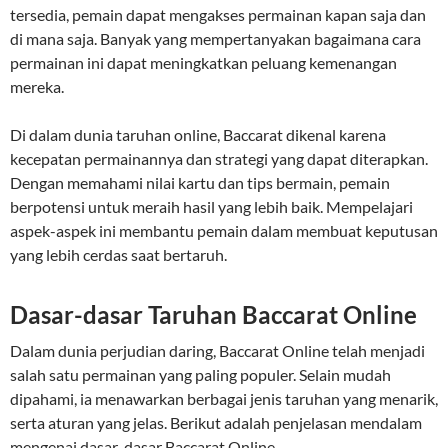
tersedia, pemain dapat mengakses permainan kapan saja dan
di mana saja. Banyak yang mempertanyakan bagaimana cara
permainan ini dapat meningkatkan peluang kemenangan
mereka.
Di dalam dunia taruhan online, Baccarat dikenal karena
kecepatan permainannya dan strategi yang dapat diterapkan.
Dengan memahami nilai kartu dan tips bermain, pemain
berpotensi untuk meraih hasil yang lebih baik. Mempelajari
aspek-aspek ini membantu pemain dalam membuat keputusan
yang lebih cerdas saat bertaruh.
Dasar-dasar Taruhan Baccarat Online
Dalam dunia perjudian daring, Baccarat Online telah menjadi
salah satu permainan yang paling populer. Selain mudah
dipahami, ia menawarkan berbagai jenis taruhan yang menarik,
serta aturan yang jelas. Berikut adalah penjelasan mendalam
mengenai dasar-dasar Baccarat Online.