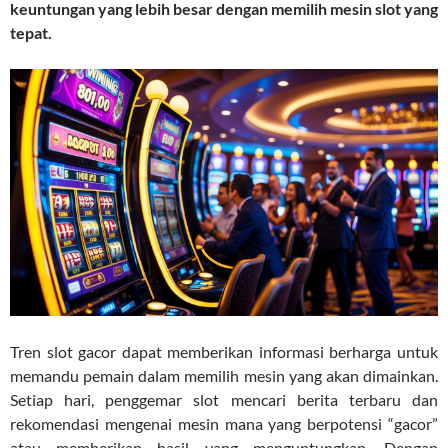
keuntungan yang lebih besar dengan memilih mesin slot yang
tepat.
Tren slot gacor dapat memberikan informasi berharga untuk
memandu pemain dalam memilih mesin yang akan dimainkan.
Setiap hari, penggemar slot mencari berita terbaru dan
rekomendasi mengenai mesin mana yang berpotensi “gacor”
atau memberikan hasil yang menguntungkan. Dengan