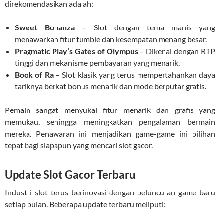
direkomendasikan adalah:
Sweet Bonanza
– Slot dengan tema manis yang
menawarkan fitur tumble dan kesempatan menang besar.
Pragmatic Play’s Gates of Olympus
– Dikenal dengan RTP
tinggi dan mekanisme pembayaran yang menarik.
Book of Ra
– Slot klasik yang terus mempertahankan daya
tariknya berkat bonus menarik dan mode berputar gratis.
Pemain sangat menyukai fitur menarik dan grafis yang
memukau, sehingga meningkatkan pengalaman bermain
mereka. Penawaran ini menjadikan game-game ini pilihan
tepat bagi siapapun yang mencari slot gacor.
Update Slot Gacor Terbaru
Industri slot terus berinovasi dengan peluncuran game baru
setiap bulan. Beberapa update terbaru meliputi: