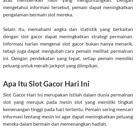
mengetahui informasi tersebut, pemain dapat meningkatkan
pengalaman bermain slot mereka.
Selain itu, memahami angka dan statistik yang berkaitan
dengan slot gacor dapat meningkatkan strategi permainan.
Informasi harian mengenai slot gacor bukan hanya menarik,
tetapi juga dapat mengubah cara pemain melihat permainan
ini. Dengan pendekatan yang tepat, setiap pemain memiliki
peluang untuk meraih jackpot yang diimpikan.
Apa Itu Slot Gacor Hari Ini
Slot Gacor Hari Ini merupakan istilah dalam dunia permainan
slot yang merujuk pada mesin slot yang memiliki tingkat
kemenangan tinggi pada hari tertentu. Pemain sering mencari
informasi tentang mesin ini agar dapat meningkatkan peluang
mereka dalam bermain dan memenangkan hadiah.