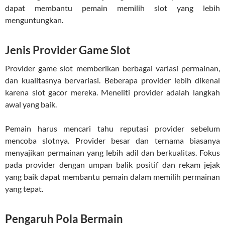
dapat membantu pemain memilih slot yang lebih
menguntungkan.
Jenis Provider Game Slot
Provider game slot memberikan berbagai variasi permainan,
dan kualitasnya bervariasi. Beberapa provider lebih dikenal
karena slot gacor mereka. Meneliti provider adalah langkah
awal yang baik.
Pemain harus mencari tahu reputasi provider sebelum
mencoba slotnya. Provider besar dan ternama biasanya
menyajikan permainan yang lebih adil dan berkualitas. Fokus
pada provider dengan umpan balik positif dan rekam jejak
yang baik dapat membantu pemain dalam memilih permainan
yang tepat.
Pengaruh Pola Bermain