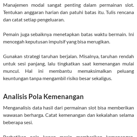
Manajemen modal sangat penting dalam permainan slot.
Tentukan anggaran harian dan patuhi batas itu. Tulis rencana
dan catat setiap pengeluaran.
Pemain juga sebaiknya menetapkan batas waktu bermain. Ini
mencegah keputusan impulsif yang bisa merugikan.
Gunakan strategi taruhan berjalan. Misalnya, taruhan rendah
untuk sesi panjang, lalu tingkatkan saat kemenangan mulai
muncul. Hal ini membantu memaksimalkan peluang
keuntungan tanpa mengambil risiko besar sekaligus.
Analisis Pola Kemenangan
Menganalisis data hasil dari permainan slot bisa memberikan
wawasan berharga. Catat kemenangan dan kekalahan selama
beberapa sesi.
Perhatikan pola kapan mesin memberikan kemenangan.