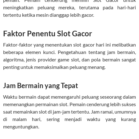
meningkatkan peluang mereka, terutama pada hari-hari
tertentu ketika mesin dianggap lebih gacor.
Faktor Penentu Slot Gacor
Faktor-faktor yang menentukan slot gacor hari ini melibatkan
beberapa elemen kunci. Pengetahuan tentang jam bermain,
algoritma, jenis provider game slot, dan pola bermain sangat
penting untuk memaksimalkan peluang menang.
Jam Bermain yang Tepat
Waktu bermain dapat memengaruhi peluang seseorang dalam
memenangkan permainan slot. Pemain cenderung lebih sukses
saat memainkan slot di jam-jam tertentu. Jam ramai, umumnya
di malam hari, sering menjadi waktu yang kurang
menguntungkan.