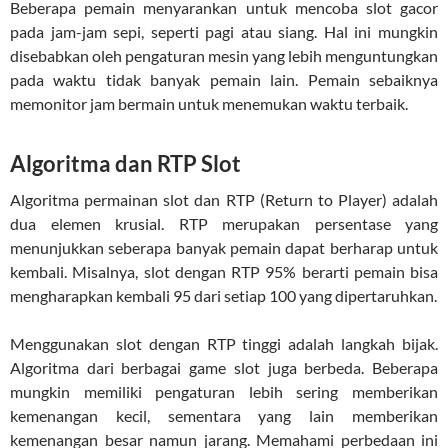
Beberapa pemain menyarankan untuk mencoba slot gacor
pada jam-jam sepi, seperti pagi atau siang. Hal ini mungkin
disebabkan oleh pengaturan mesin yang lebih menguntungkan
pada waktu tidak banyak pemain lain. Pemain sebaiknya
memonitor jam bermain untuk menemukan waktu terbaik.
Algoritma dan RTP Slot
Algoritma permainan slot dan RTP (Return to Player) adalah
dua elemen krusial. RTP merupakan persentase yang
menunjukkan seberapa banyak pemain dapat berharap untuk
kembali. Misalnya, slot dengan RTP 95% berarti pemain bisa
mengharapkan kembali 95 dari setiap 100 yang dipertaruhkan.
Menggunakan slot dengan RTP tinggi adalah langkah bijak.
Algoritma dari berbagai game slot juga berbeda. Beberapa
mungkin memiliki pengaturan lebih sering memberikan
kemenangan kecil, sementara yang lain memberikan
kemenangan besar namun jarang. Memahami perbedaan ini