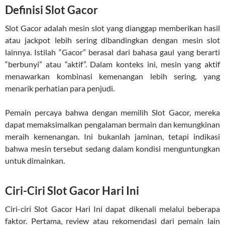
Definisi Slot Gacor
Slot Gacor adalah mesin slot yang dianggap memberikan hasil
atau jackpot lebih sering dibandingkan dengan mesin slot
lainnya. Istilah “Gacor” berasal dari bahasa gaul yang berarti
“berbunyi” atau “aktif”. Dalam konteks ini, mesin yang aktif
menawarkan kombinasi kemenangan lebih sering, yang
menarik perhatian para penjudi.
Pemain percaya bahwa dengan memilih Slot Gacor, mereka
dapat memaksimalkan pengalaman bermain dan kemungkinan
meraih kemenangan. Ini bukanlah jaminan, tetapi indikasi
bahwa mesin tersebut sedang dalam kondisi menguntungkan
untuk dimainkan.
Ciri-Ciri Slot Gacor Hari Ini
Ciri-ciri Slot Gacor Hari Ini dapat dikenali melalui beberapa
faktor. Pertama, review atau rekomendasi dari pemain lain